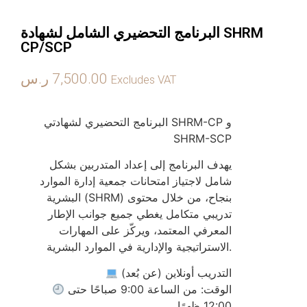
اﻟﺒﺮﻧﺎﻣﺞ اﻟﺘﺤﻀﻴﺮي اﻟﺸﺎﻣﻞ ﻟﺸﻬﺎدة SHRM
CP/SCP
7,500.00
ر.س
Excludes VAT
البرنامج التحضيري لشهادتي SHRM-CP و
SHRM-SCP
يهدف البرنامج إلى إعداد المتدربين بشكل
شامل لاجتياز امتحانات جمعية إدارة الموارد
البشرية (SHRM) بنجاح، من خلال محتوى
تدريبي متكامل يغطي جميع جوانب الإطار
المعرفي المعتمد، ويركّز على المهارات
الاستراتيجية والإدارية في الموارد البشرية.
التدريب أونلاين (عن بُعد)
الوقت: من الساعة 9:00 صباحًا حتى
12:00 ظهرًا