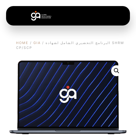
/ اﻟﺒﺮﻧﺎﻣﺞ اﻟﺘﺤﻀﻴﺮي اﻟﺸﺎﻣﻞ ﻟﺸﻬﺎدة SHRM
GIA
/
HOME
CP/SCP